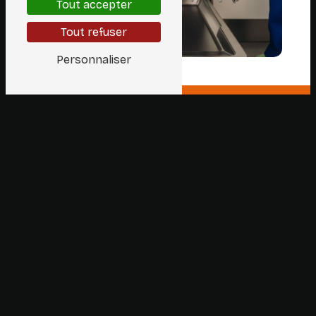
Tout accepter
Tout refuser
Personnaliser
112 Rue Josse Impens, 1030 Schaerbeek
0488 81 22 60
02 308 69 36
ade.depannage@gmail.com