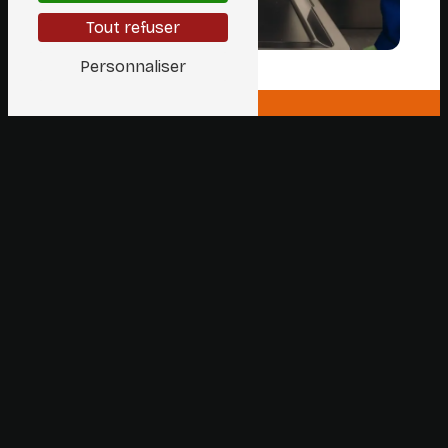
Tout refuser
Personnaliser
112 Rue Josse Impens, 1030 Schaerbeek
0488 81 22 60
02 308 69 36
ade.depannage@gmail.com