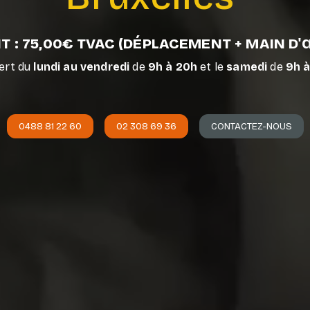
T : 75,00€ TVAC (DÉPLACEMENT + MAIN D
ert du
lundi au vendredi
de
9h à 20h
et le
samedi
de
9h à
0488 81 22 60
02 308 69 36
CONTACTEZ-NOUS